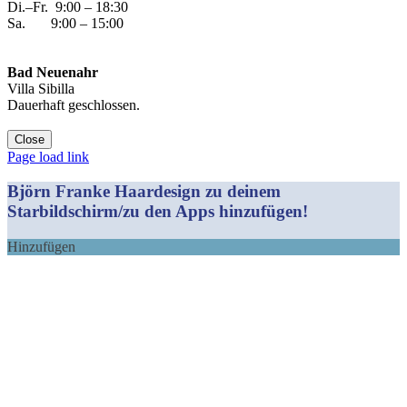
Di.–Fr. 9:00 – 18:30
Sa. 9:00 – 15:00
Bad Neuenahr
Villa Sibilla
Dauerhaft geschlossen.
Close
Facebook
Instagram
YouTube
Yelp
WhatsApp
E-
Page load link
Mail
Björn Franke Haardesign zu deinem
Starbildschirm/zu den Apps hinzufügen!
Hinzufügen
Nach
oben