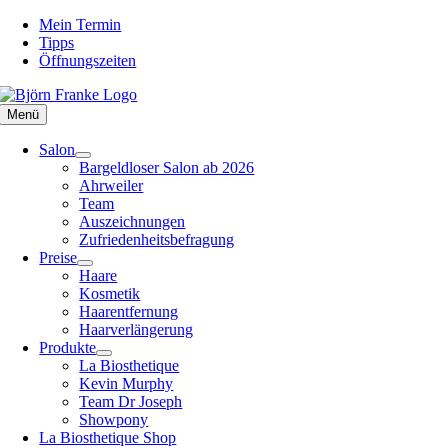
Zum
Mein Termin
Inhalt
Tipps
springen
Öffnungszeiten
Menü
Salon
Bargeldloser Salon ab 2026
Ahrweiler
Team
Auszeichnungen
Zufriedenheitsbefragung
Preise
Haare
Kosmetik
Haarentfernung
Haarverlängerung
Produkte
La Biosthetique
Kevin Murphy
Team Dr Joseph
Showpony
La Biosthetique Shop