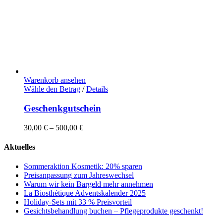
Warenkorb ansehen
Dieses
Wähle den Betrag
/
Details
Produkt
weist
Geschenkgutschein
mehrere
Varianten
30,00
€
–
500,00
€
auf.
Die
Aktuelles
Optionen
können
Sommeraktion Kosmetik: 20% sparen
auf
Preisanpassung zum Jahreswechsel
der
Warum wir kein Bargeld mehr annehmen
Produktseite
La Biosthétique Adventskalender 2025
gewählt
Holiday-Sets mit 33 % Preisvorteil
werden
Gesichtsbehandlung buchen – Pflegeprodukte geschenkt!