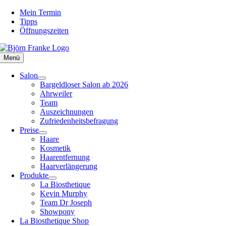
Zum
Mein Termin
Inhalt
Tipps
springen
Öffnungszeiten
Menü
Salon
Bargeldloser Salon ab 2026
Ahrweiler
Team
Auszeichnungen
Zufriedenheitsbefragung
Preise
Haare
Kosmetik
Haarentfernung
Haarverlängerung
Produkte
La Biosthetique
Kevin Murphy
Team Dr Joseph
Showpony
La Biosthetique Shop