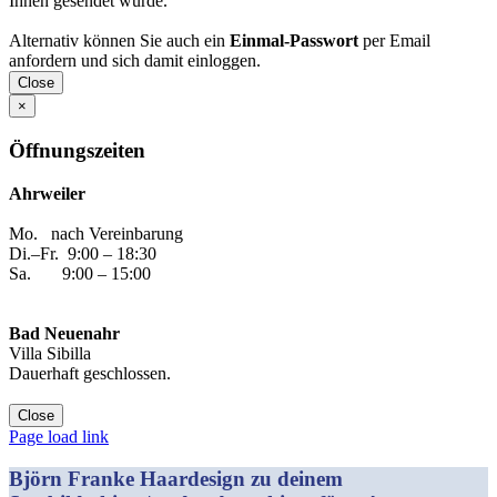
Ihnen gesendet wurde.
Alternativ können Sie auch ein
Einmal-Passwort
per Email
anfordern und sich damit einloggen.
Close
×
Öffnungszeiten
Ahrweiler
Mo. nach Vereinbarung
Di.–Fr. 9:00 – 18:30
Sa. 9:00 – 15:00
Bad Neuenahr
Villa Sibilla
Dauerhaft geschlossen.
Close
Facebook
Instagram
YouTube
Yelp
WhatsApp
E-
Page load link
Mail
Björn Franke Haardesign zu deinem