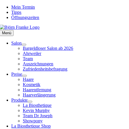
Zum
Mein Termin
Inhalt
Tipps
springen
Öffnungszeiten
Menü
Salon
Bargeldloser Salon ab 2026
Ahrweiler
Team
Auszeichnungen
Zufriedenheitsbefragung
Preise
Haare
Kosmetik
Haarentfernung
Haarverlängerung
Produkte
La Biosthetique
Kevin Murphy
Team Dr Joseph
Showpony
La Biosthetique Shop