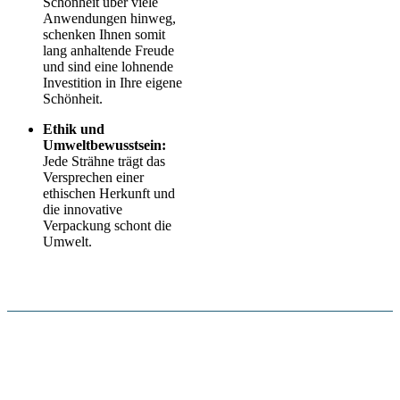
Schönheit über viele
Anwendungen hinweg,
schenken Ihnen somit
lang anhaltende Freude
und sind eine lohnende
Investition in Ihre eigene
Schönheit.
Ethik und
Umweltbewusstsein:
Jede Strähne trägt das
Versprechen einer
ethischen Herkunft und
die innovative
Verpackung schont die
Umwelt.
Wir bieten Ihnen zwei Varianten der Haarverlängerung sowie zwei
Kauf-Optionen an: