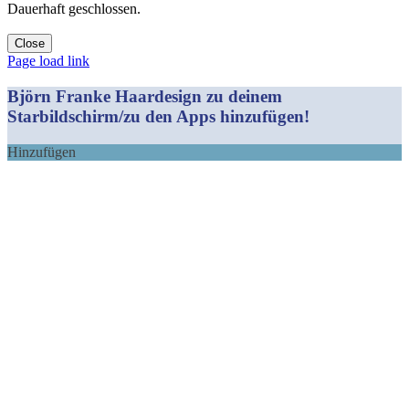
Dauerhaft geschlossen.
Close
Facebook
Instagram
YouTube
Yelp
WhatsApp
E-
Page load link
Mail
Björn Franke Haardesign zu deinem
Starbildschirm/zu den Apps hinzufügen!
Hinzufügen
Nach
oben