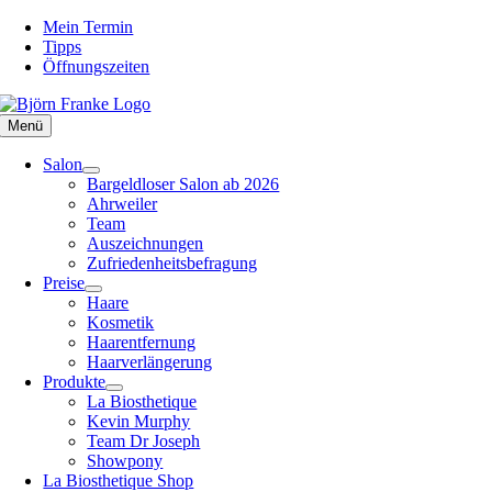
Zum
Mein Termin
Inhalt
Tipps
springen
Öffnungszeiten
Menü
Salon
Bargeldloser Salon ab 2026
Ahrweiler
Team
Auszeichnungen
Zufriedenheitsbefragung
Preise
Haare
Kosmetik
Haarentfernung
Haarverlängerung
Produkte
La Biosthetique
Kevin Murphy
Team Dr Joseph
Showpony
La Biosthetique Shop