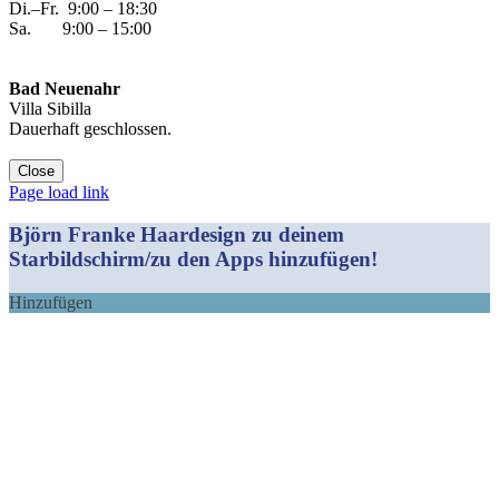
Di.–Fr. 9:00 – 18:30
Sa. 9:00 – 15:00
Bad Neuenahr
Villa Sibilla
Dauerhaft geschlossen.
Close
Facebook
Instagram
YouTube
Yelp
WhatsApp
E-
Page load link
Mail
Björn Franke Haardesign zu deinem
Starbildschirm/zu den Apps hinzufügen!
Hinzufügen
Nach
oben