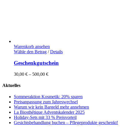
Warenkorb ansehen
Dieses
Wähle den Betrag
/
Details
Produkt
weist
Geschenkgutschein
mehrere
Varianten
30,00
€
–
500,00
€
auf.
Die
Aktuelles
Optionen
können
Sommeraktion Kosmetik: 20% sparen
auf
Preisanpassung zum Jahreswechsel
der
Warum wir kein Bargeld mehr annehmen
Produktseite
La Biosthétique Adventskalender 2025
gewählt
Holiday-Sets mit 33 % Preisvorteil
werden
Gesichtsbehandlung buchen – Pflegeprodukte geschenkt!