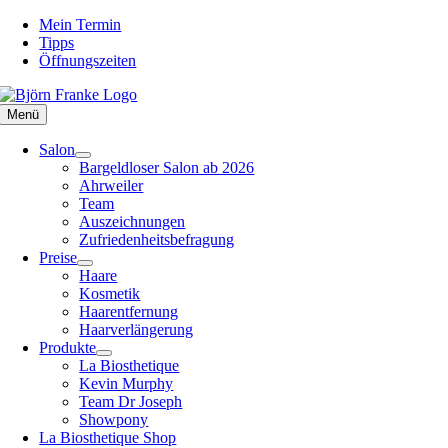
Zum
Mein Termin
Inhalt
Tipps
springen
Öffnungszeiten
Menü
Salon
Bargeldloser Salon ab 2026
Ahrweiler
Team
Auszeichnungen
Zufriedenheitsbefragung
Preise
Haare
Kosmetik
Haarentfernung
Haarverlängerung
Produkte
La Biosthetique
Kevin Murphy
Team Dr Joseph
Showpony
La Biosthetique Shop