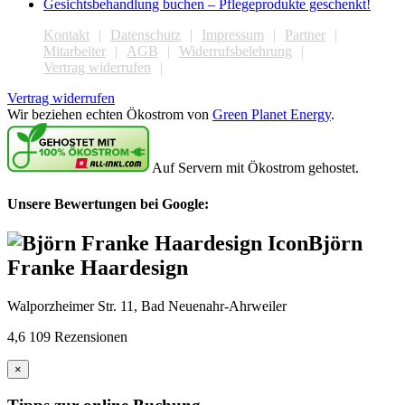
Gesichtsbehandlung buchen – Pflegeprodukte geschenkt!
Kontakt
Datenschutz
Impressum
Partner
Mitarbeiter
AGB
Widerrufsbelehrung
Vertrag widerrufen
Vertrag widerrufen
Wir beziehen echten Ökostrom von
Green Planet Energy
.
Auf Servern mit Ökostrom gehostet.
Unsere Bewertungen bei Google:
Björn
Franke Haardesign
Walporzheimer Str. 11, Bad Neuenahr-Ahrweiler
4,6
109 Rezensionen
×