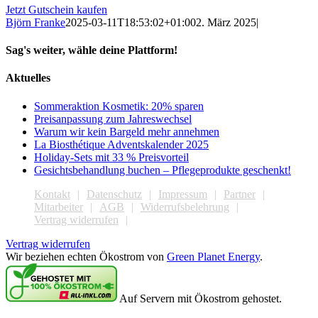
Jetzt Gutschein kaufen
Björn Franke
2025-03-11T18:53:02+01:00
2. März 2025
|
Sag's weiter, wähle deine Plattform!
Facebook
X
Reddit
WhatsApp
Tumblr
E-
Aktuelles
Mail
Sommeraktion Kosmetik: 20% sparen
Preisanpassung zum Jahreswechsel
Warum wir kein Bargeld mehr annehmen
La Biosthétique Adventskalender 2025
Holiday-Sets mit 33 % Preisvorteil
Gesichtsbehandlung buchen – Pflegeprodukte geschenkt!
Kontakt
Datenschutz
Impressum
Partner
Mitarbeiter
AGB
Widerrufsbelehrung
Vertrag widerrufen
Vertrag widerrufen
Wir beziehen echten Ökostrom von
Green Planet Energy
.
Auf Servern mit Ökostrom gehostet.