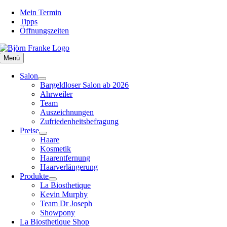
Zum
Mein Termin
Inhalt
Tipps
springen
Öffnungszeiten
Menü
Salon
Bargeldloser Salon ab 2026
Ahrweiler
Team
Auszeichnungen
Zufriedenheitsbefragung
Preise
Haare
Kosmetik
Haarentfernung
Haarverlängerung
Produkte
La Biosthetique
Kevin Murphy
Team Dr Joseph
Showpony
La Biosthetique Shop