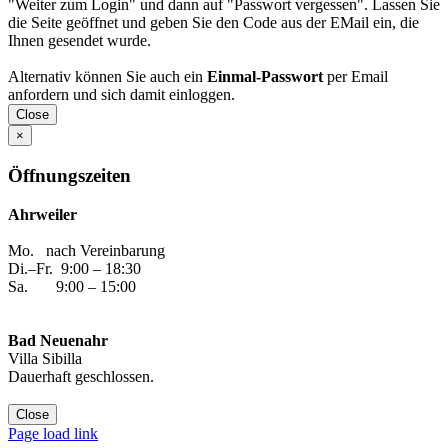
"Weiter zum Login" und dann auf "Passwort vergessen". Lassen Sie
die Seite geöffnet und geben Sie den Code aus der EMail ein, die
Ihnen gesendet wurde.
Alternativ können Sie auch ein
Einmal-Passwort
per Email
anfordern und sich damit einloggen.
Close
×
Öffnungszeiten
Ahrweiler
Mo. nach Vereinbarung
Di.–Fr. 9:00 – 18:30
Sa. 9:00 – 15:00
Bad Neuenahr
Villa Sibilla
Dauerhaft geschlossen.
Close
Facebook
Instagram
YouTube
Yelp
WhatsApp
E-
Page load link