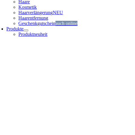
Haare
Kosmetik
Haarver­längerung
NEU
Haarent­fernung
Geschenk­gutschein
auch online
Produkte
Produktneuheit