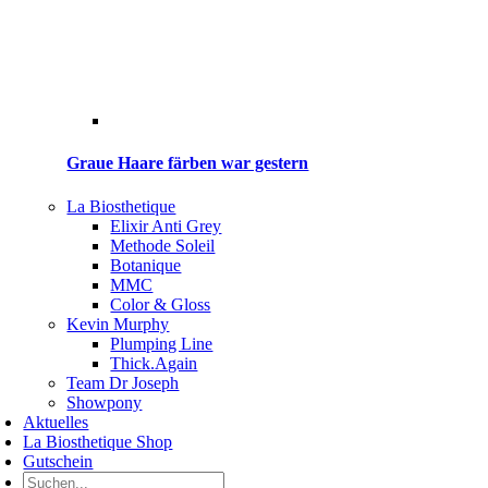
Graue Haare färben war gestern
La Biosthetique
Elixir Anti Grey
Methode Soleil
Botanique
MMC
Color & Gloss
Kevin Murphy
Plumping Line
Thick.Again
Team Dr Joseph
Showpony
Aktuelles
La Biosthetique Shop
Gutschein
Suche