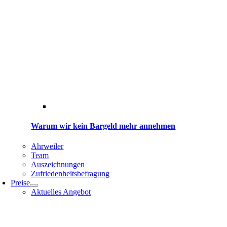
Warum wir kein Bargeld mehr annehmen
Ahrweiler
Team
Auszeich­nung­en
Zufrieden­heits­befragung
Preise
Aktuelles Angebot