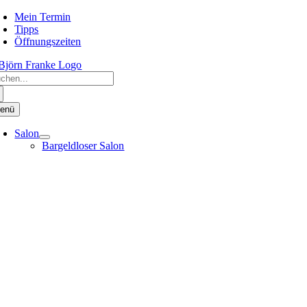
Zum
Mein Termin
Inhalt
Tipps
springen
Öffnungszeiten
che
ch:
enü
Salon
Bargeldloser Salon