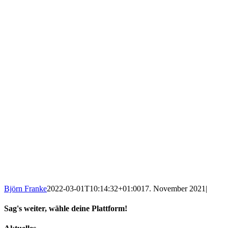
Björn Franke
2022-03-01T10:14:32+01:00
17. November 2021
|
Sag's weiter, wähle deine Plattform!
Facebook
X
Reddit
WhatsApp
Tumblr
E-