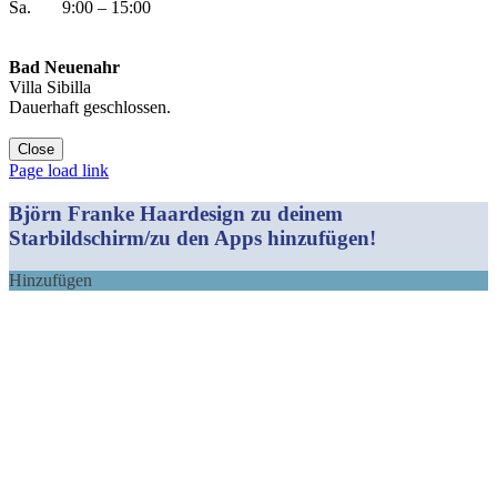
Sa. 9:00 – 15:00
Bad Neuenahr
Villa Sibilla
Dauerhaft geschlossen.
Close
Facebook
Instagram
YouTube
Yelp
WhatsApp
E-
Page load link
Mail
Björn Franke Haardesign zu deinem
Starbildschirm/zu den Apps hinzufügen!
Hinzufügen
Nach
oben