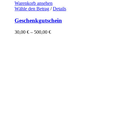
Warenkorb ansehen
Dieses
Wähle den Betrag
/
Details
Produkt
weist
Geschenkgutschein
mehrere
Varianten
30,00
€
–
500,00
€
auf.
Die
Optionen
können
auf
der
Produktseite
gewählt
werden