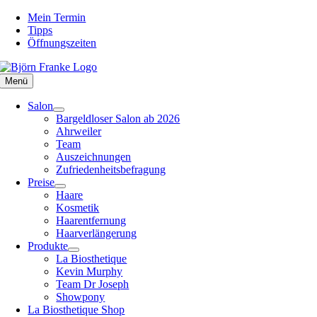
Zum
Mein Termin
Inhalt
Tipps
springen
Öffnungszeiten
Menü
Salon
Bargeldloser Salon ab 2026
Ahrweiler
Team
Auszeichnungen
Zufriedenheitsbefragung
Preise
Haare
Kosmetik
Haarentfernung
Haarverlängerung
Produkte
La Biosthetique
Kevin Murphy
Team Dr Joseph
Showpony
La Biosthetique Shop