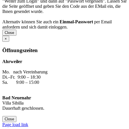
"Weiter zum Login" und dann auf "Passwort vergessen". Lassen Sie
die Seite geöffnet und geben Sie den Code aus der EMail ein, die
Ihnen gesendet wurde.
Alternativ können Sie auch ein
Einmal-Passwort
per Email
anfordern und sich damit einloggen.
Close
×
Öffnungszeiten
Ahrweiler
Mo. nach Vereinbarung
Di.–Fr. 9:00 – 18:30
Sa. 9:00 – 15:00
Bad Neuenahr
Villa Sibilla
Dauerhaft geschlossen.
Close
Facebook
Instagram
YouTube
Yelp
WhatsApp
E-
Page load link