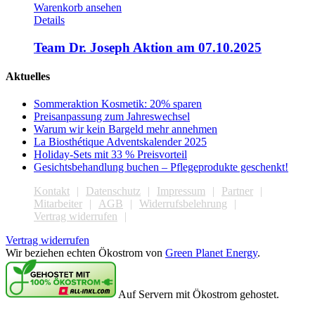
Warenkorb ansehen
Details
Team Dr. Joseph Aktion am 07.10.2025
Aktuelles
Sommeraktion Kosmetik: 20% sparen
Preisanpassung zum Jahreswechsel
Warum wir kein Bargeld mehr annehmen
La Biosthétique Adventskalender 2025
Holiday-Sets mit 33 % Preisvorteil
Gesichtsbehandlung buchen – Pflegeprodukte geschenkt!
Kontakt
Datenschutz
Impressum
Partner
Mitarbeiter
AGB
Widerrufsbelehrung
Vertrag widerrufen
Vertrag widerrufen
Wir beziehen echten Ökostrom von
Green Planet Energy
.
Auf Servern mit Ökostrom gehostet.