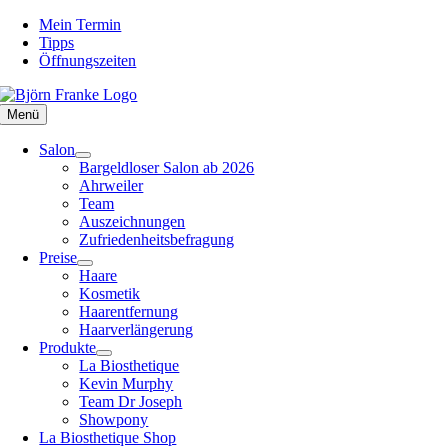
Zum
Mein Termin
Inhalt
Tipps
springen
Öffnungszeiten
Menü
Salon
Bargeldloser Salon ab 2026
Ahrweiler
Team
Auszeichnungen
Zufriedenheitsbefragung
Preise
Haare
Kosmetik
Haarentfernung
Haarverlängerung
Produkte
La Biosthetique
Kevin Murphy
Team Dr Joseph
Showpony
La Biosthetique Shop