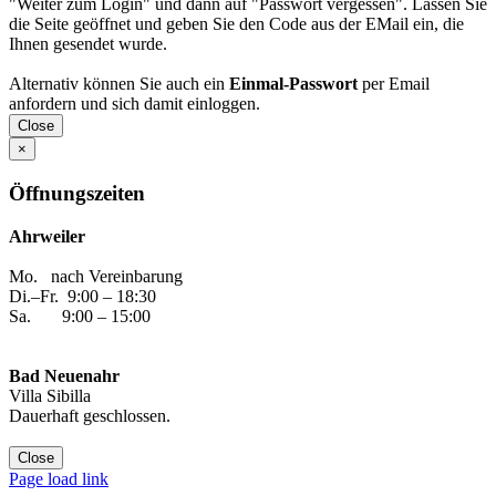
"Weiter zum Login" und dann auf "Passwort vergessen". Lassen Sie
die Seite geöffnet und geben Sie den Code aus der EMail ein, die
Ihnen gesendet wurde.
Alternativ können Sie auch ein
Einmal-Passwort
per Email
anfordern und sich damit einloggen.
Close
×
Öffnungszeiten
Ahrweiler
Mo. nach Vereinbarung
Di.–Fr. 9:00 – 18:30
Sa. 9:00 – 15:00
Bad Neuenahr
Villa Sibilla
Dauerhaft geschlossen.
Close
Facebook
Instagram
YouTube
Yelp
WhatsApp
E-
Page load link