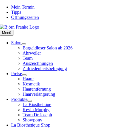
Zum
Mein Termin
Inhalt
Tipps
springen
Öffnungszeiten
Menü
Salon
Bargeldloser Salon ab 2026
Ahrweiler
Team
Auszeichnungen
Zufriedenheitsbefragung
Preise
Haare
Kosmetik
Haarentfernung
Haarverlängerung
Produkte
La Biosthetique
Kevin Murphy
Team Dr Joseph
Showpony
La Biosthetique Shop