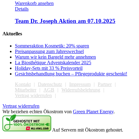
Warenkorb ansehen
Details
Team Dr. Joseph Aktion am 07.10.2025
Aktuelles
Sommeraktion Kosmetik: 20% sparen
Preisanpassung zum Jahreswechsel
Warum wir kein Bargeld mehr annehmen
La Biosthétique Adventskalender 2025
Holiday-Sets mit 33 % Preisvorteil
Gesichtsbehandlung buchen – Pflegeprodukte geschenkt!
Kontakt
Datenschutz
Impressum
Partner
Mitarbeiter
AGB
Widerrufsbelehrung
Vertrag widerrufen
Vertrag widerrufen
Wir beziehen echten Ökostrom von
Green Planet Energy
.
Auf Servern mit Ökostrom gehostet.