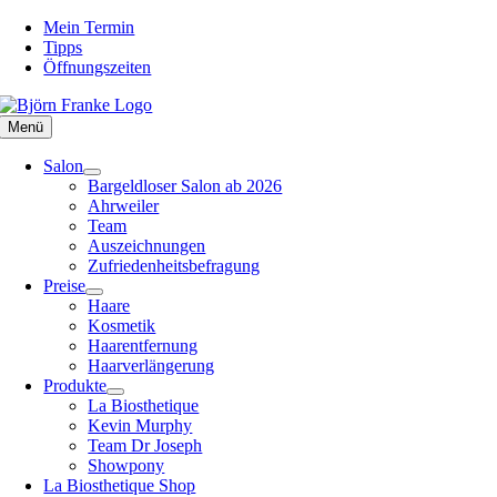
Zum
Mein Termin
Inhalt
Tipps
springen
Öffnungszeiten
Menü
Salon
Bargeldloser Salon ab 2026
Ahrweiler
Team
Auszeichnungen
Zufriedenheitsbefragung
Preise
Haare
Kosmetik
Haarentfernung
Haarverlängerung
Produkte
La Biosthetique
Kevin Murphy
Team Dr Joseph
Showpony
La Biosthetique Shop