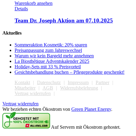
Warenkorb ansehen
Details
Team Dr. Joseph Aktion am 07.10.2025
Aktuelles
Sommeraktion Kosmetik: 20% sparen
Preisanpassung zum Jahreswechsel
Warum wir kein Bargeld mehr annehmen
La Biosthétique Adventskalender 2025
Holiday-Sets mit 33 % Preisvorteil
Gesichtsbehandlung buchen – Pflegeprodukte geschenkt!
Kontakt
Datenschutz
Impressum
Partner
Mitarbeiter
AGB
Widerrufsbelehrung
Vertrag widerrufen
Vertrag widerrufen
Wir beziehen echten Ökostrom von
Green Planet Energy
.
Auf Servern mit Ökostrom gehostet.