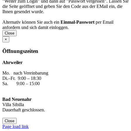
"Weiter zum Login" und dann auf "Passwort vergessen". Lassen Sie
die Seite geöffnet und geben Sie den Code aus der EMail ein, die
Ihnen gesendet wurde.
Alternativ können Sie auch ein
Einmal-Passwort
per Email
anfordern und sich damit einloggen.
Close
×
Öffnungszeiten
Ahrweiler
Mo. nach Vereinbarung
Di.–Fr. 9:00 – 18:30
Sa. 9:00 – 15:00
Bad Neuenahr
Villa Sibilla
Dauerhaft geschlossen.
Close
Facebook
Instagram
YouTube
Yelp
WhatsApp
E-
Page load link