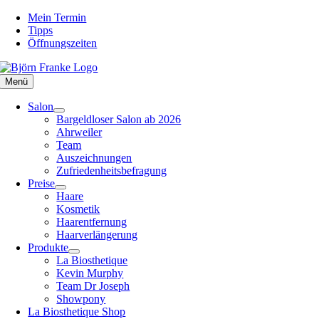
Zum
Mein Termin
Inhalt
Tipps
springen
Öffnungszeiten
Menü
Salon
Bargeldloser Salon ab 2026
Ahrweiler
Team
Auszeichnungen
Zufriedenheitsbefragung
Preise
Haare
Kosmetik
Haarentfernung
Haarverlängerung
Produkte
La Biosthetique
Kevin Murphy
Team Dr Joseph
Showpony
La Biosthetique Shop