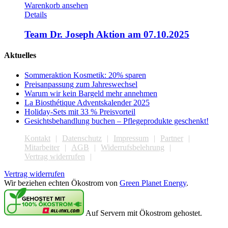
Warenkorb ansehen
Details
Team Dr. Joseph Aktion am 07.10.2025
Aktuelles
Sommeraktion Kosmetik: 20% sparen
Preisanpassung zum Jahreswechsel
Warum wir kein Bargeld mehr annehmen
La Biosthétique Adventskalender 2025
Holiday-Sets mit 33 % Preisvorteil
Gesichtsbehandlung buchen – Pflegeprodukte geschenkt!
Kontakt
Datenschutz
Impressum
Partner
Mitarbeiter
AGB
Widerrufsbelehrung
Vertrag widerrufen
Vertrag widerrufen
Wir beziehen echten Ökostrom von
Green Planet Energy
.
Auf Servern mit Ökostrom gehostet.