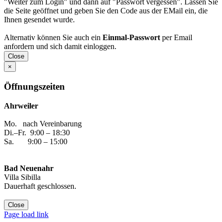
"Weiter zum Login" und dann auf "Passwort vergessen". Lassen Sie
die Seite geöffnet und geben Sie den Code aus der EMail ein, die
Ihnen gesendet wurde.
Alternativ können Sie auch ein
Einmal-Passwort
per Email
anfordern und sich damit einloggen.
Close
×
Öffnungszeiten
Ahrweiler
Mo. nach Vereinbarung
Di.–Fr. 9:00 – 18:30
Sa. 9:00 – 15:00
Bad Neuenahr
Villa Sibilla
Dauerhaft geschlossen.
Close
Facebook
Instagram
YouTube
Yelp
WhatsApp
E-
Page load link